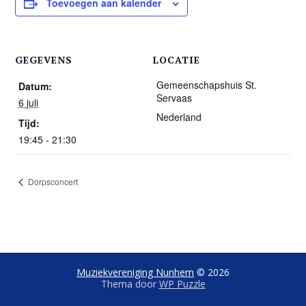
Toevoegen aan kalender
GEGEVENS
LOCATIE
Gemeenschapshuis St.
Datum:
Servaas
6 juli
Nederland
Tijd:
19:45 - 21:30
Dorpsconcert
Muziekvereniging Nunhem
© 2026
Thema door
WP Puzzle